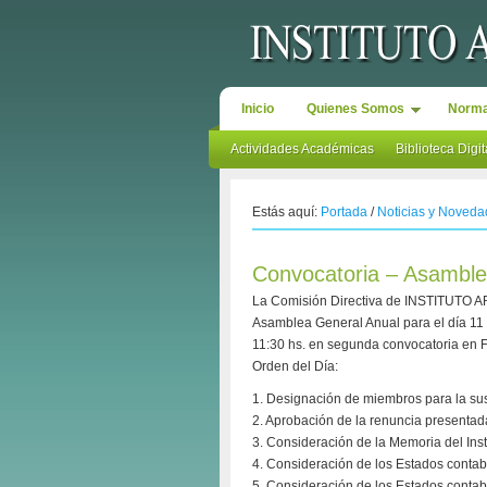
Inicio
Quienes Somos
Norma
Actividades Académicas
Biblioteca Digit
Estás aquí:
Portada
/
Noticias y Noved
Convocatoria – Asamble
La Comisión Directiva de INSTITUT
Asamblea General Anual para el día 11 
11:30 hs. en segunda convocatoria en Fl
Orden del Día:
1. Designación de miembros para la sus
2. Aprobación de la renuncia presentad
3. Consideración de la Memoria del Ins
4. Consideración de los Estados contab
5. Consideración de los Estados contab