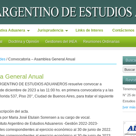
tiva Aduanera
Jurisprudencia
Links de Interes
Contáctenos
al
Doctrina y Opinión
Gestiones del IAEA
Reuniones Ordinarias
ades
/
Convocatoria – Asamblea General Anual
Busca
a General Anual
Revis
O ARGENTINO DE ESTUDIOS ADUANEROS resuelve convocar a
Tenemos 
de diciembre de 2023 a las 11:00 hs. en primera convocatoria y a las
N° 25 de 
orida 537, Piso 20°, Ciudad de Buenos Aires, para tratar el siguiente
Estudios
[ver más.
cripción del acta.
a por Maria José Etulain Sorensen a su cargo de vocal.
tituto Argentino de Estudios Aduaneros -Gestión 2022-2023-
les correspondientes al ejercicio económico al 30 de junio de 2022.
les correspondientes al ejercicio económico al 30 de junio de 2023.