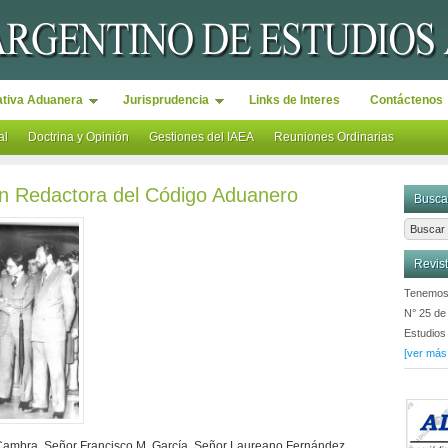
tiva Aduanera
Jurisprudencia
Links de Interes
Contáctenos
al
Doctrina y Opinión
Gestiones del IAEA
Reuniones Ordinarias
n Redactora del Código Aduanero
Busca
Revis
Tenemos 
N° 25 de 
Estudios
[ver más.
o Cambra, Señor Francisco M. García, Señor Laureano Fernández,