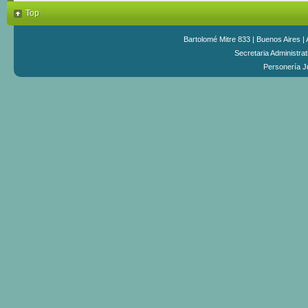
Top
Bartolomé Mitre 833 | Buenos Aires |
Secretaria Administra
Personería Ju